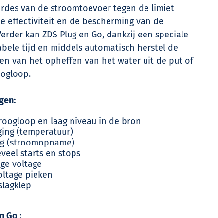
rdes van de stroomtoevoer tegen de limiet
de effectiviteit en de bescherming van de
erder kan ZDS Plug en Go, dankzij een speciale
iabele tijd en middels automatisch herstel de
en van het opheffen van het water uit de put of
oogloop.
gen:
droogloop en laag niveau in de bron
ging (temperatuur)
ing (stroomopname)
eveel starts en stops
age voltage
oltage pieken
slagklep
en Go
: