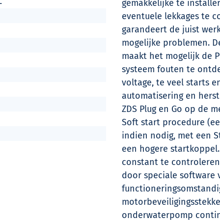
L
gemakkelijke te installe
eventuele lekkages te c
garandeert de juist we
mogelijke problemen. De
maakt het mogelijk de 
systeem fouten te ontde
voltage, te veel starts
automatisering en herst
ZDS Plug en Go op de me
Soft start procedure (e
indien nodig, met een S
een hogere startkoppel.
constant te controleren,
door speciale software v
functioneringsomstand
motorbeveiligingsstekk
onderwaterpomp contin