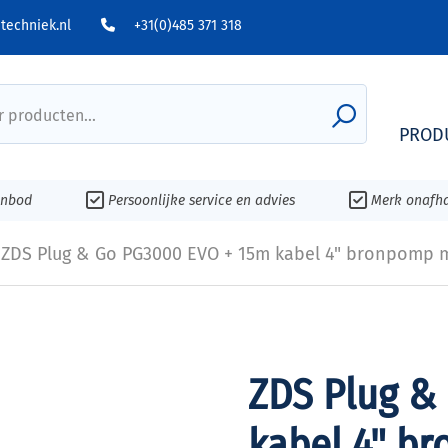
echniek.nl
+31(0)485 371 318
 producten...
PROD
anbod
Persoonlijke service en advies
Merk onafha
ZDS Plug & Go PG3000 EVO + 15m kabel 4" bronpomp 
ZDS Plug &
kabel 4" b