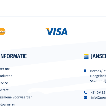
INFORMATIE
JANSE
ver ons
Bezoek/ af
roducten
Hoogeinds
5447 PD Ri
ervice
ontact
+31(0)485 
lgemene voorwaarden
info@pom
etourneren