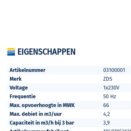
EIGENSCHAPPEN
Artikelnummer
03100001
Merk
ZDS
Voltage
1x230V
Frequentie
50 Hz
Max. opvoerhoogte in MWK
66
Max. debiet in m3/uur
4,2
Capaciteit in m3/h bij 3 bar
3,9