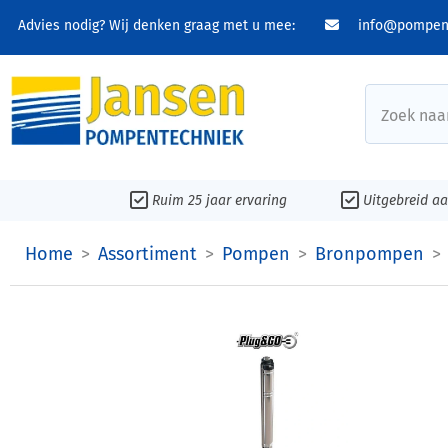
Advies nodig? Wij denken graag met u mee:
info@pompent
Zoek naar
Ruim 25 jaar ervaring
Uitgebreid a
Home
Assortiment
Pompen
Bronpompen