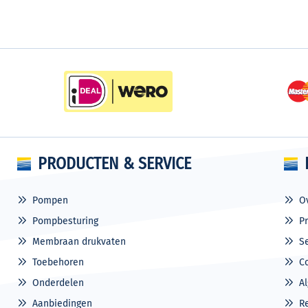
PRODUCTEN & SERVICE
Pompen
O
Pompbesturing
P
Membraan drukvaten
S
Toebehoren
C
Onderdelen
A
Aanbiedingen
R