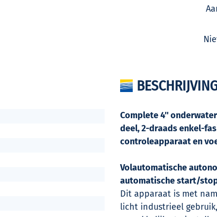
Aa
Nie
BESCHRIJVIN
Complete 4'' onderwate
deel, 2-draads enkel-fa
controleapparaat en voe
Volautomatische auton
automatische start/stop
Dit apparaat is met name
licht industrieel gebru