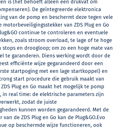
ren is (het behoeft alleen een drukvat om
ompenseren). De geïntegreerde elektronica
rking van de pomp en beschermt deze tegen vele
 motorbeveiligingsstekker van ZDS Plug en Go
Plug&GO continue te controleren en eventuele
kken, zoals stroom overload, te lage of te hoge
 en stops en droogloop; om zo een hoge mate van
el te garanderen. Diens werking wordt door de
est efficiënte wijze gegarandeerd door een
erste startpoging met een lage startkoppel) en
trong start procedure die gebruik maakt van
 ZDS Plug en Go maakt het mogelijk te pomp
 in real time: de elektrische parameters zijn
erwerkt, zodat de juiste
igheden kunnen worden gegarandeerd. Met de
er van de ZDS Plug en Go kan de Plug&GO.Evo
ue op beschermde wijze functioneren, ook