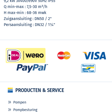
9,2 kW 3x400/690V 50Hz IP55
Q min-max : 7,5-30 m³/h
H max-min : 68-36 mwk
Zuigaansluiting : DN50 / 2"
Persaansluiting : DN32 / 1¼"
PRODUCTEN & SERVICE
Pompen
Pompbesturing