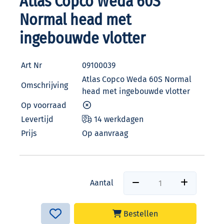
Atlas Copco Weda 60S
Normal head met
ingebouwde vlotter
Art Nr
09100039
Atlas Copco Weda 60S Normal
Omschrijving
head met ingebouwde vlotter
Op voorraad
Levertijd
14 werkdagen
Prijs
Op aanvraag
Aantal
Bestellen