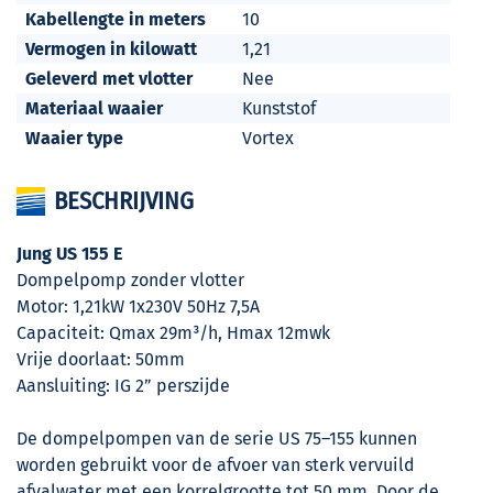
Kabellengte in meters
10
Vermogen in kilowatt
1,21
Geleverd met vlotter
Nee
Materiaal waaier
Kunststof
Waaier type
Vortex
BESCHRIJVING
Jung US 155 E
Dompelpomp zonder vlotter
Motor: 1,21kW 1x230V 50Hz 7,5A
Capaciteit: Qmax 29m³/h, Hmax 12mwk
Vrije doorlaat: 50mm
Aansluiting: IG 2” perszijde
De dompelpompen van de serie US 75–155 kunnen
worden gebruikt voor de afvoer van sterk vervuild
afvalwater met een korrelgrootte tot 50 mm. Door de