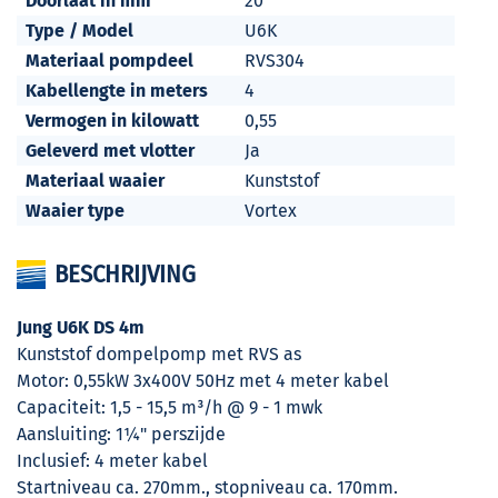
Doorlaat in mm
20
Type / Model
U6K
Materiaal pompdeel
RVS304
Kabellengte in meters
4
Vermogen in kilowatt
0,55
Geleverd met vlotter
Ja
Materiaal waaier
Kunststof
Waaier type
Vortex
BESCHRIJVING
Jung U6K DS 4m
Kunststof dompelpomp met RVS as
Motor: 0,55kW 3x400V 50Hz met 4 meter kabel
Capaciteit: 1,5 - 15,5 m³/h @ 9 - 1 mwk
Aansluiting: 1¼" perszijde
Inclusief: 4 meter kabel
Startniveau ca. 270mm., stopniveau ca. 170mm.