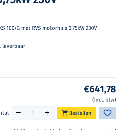
0
XS 100/G met RVS motorhuis 0,75kW 230V
 leverbaar
€641,78
(Incl. btw)
ntal
Bestellen