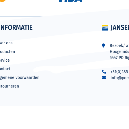
INFORMATIE
JANSE
ver ons
Bezoek/ af
roducten
Hoogeinds
5447 PD Ri
ervice
ontact
+31(0)485 
lgemene voorwaarden
info@pom
etourneren
NIEUWSBRIEF