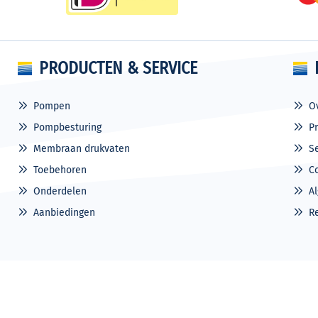
PRODUCTEN & SERVICE
Pompen
O
Pompbesturing
P
Membraan drukvaten
S
Toebehoren
C
Onderdelen
A
Aanbiedingen
R
© Jansen Pompentechniek BV
Sitemap