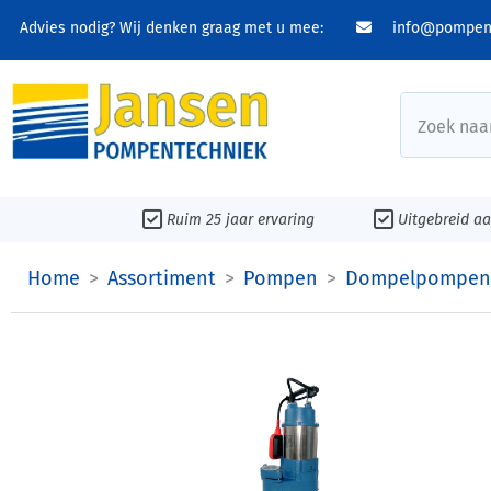
Advies nodig? Wij denken graag met u mee:
info@pompent
Zoek naar
Ruim 25 jaar ervaring
Uitgebreid a
Home
Assortiment
Pompen
Dompelpompen