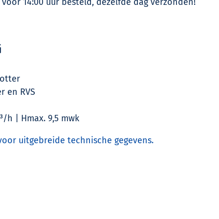
oor 14:00 uur besteld, dezelfde dag verzonden!
G
otter
er en RVS
m³/h | Hmax. 9,5 mwk
 voor uitgebreide technische gegevens.