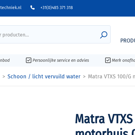
echniek.nl
+31(0)485 371 318
 producten...
PROD
anbod
Persoonlijke service en advies
Merk onafha
Schoon / licht vervuild water
Matra VTXS 100/G 
Matra VTXS
motorhuis 