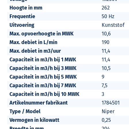
Hoogte in mm
262
Frequentie
50 Hz
Uitvoering
Kunststof
Max. opvoerhoogte in MWK
10,6
Max. debiet in L/min
190
Max. debiet in m3/uur
11,4
Capaciteit in m3/h bij 1 MWK
11,4
Capaciteit in m3/h bij 3 MWK
10,5
Capaciteit in m3/h bij 5 MWK
9
Capaciteit in m3/h bij 7 MWK
7,5
Capaciteit in m3/h bij 10 MWK
3
Artikelnummer fabrikant
1784501
Type / Model
Niper
Vermogen in kilowatt
0,25
Breedte in mm
204