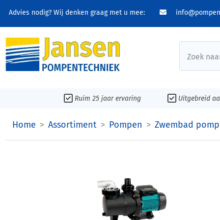
Advies nodig? Wij denken graag met u mee:
info@pompent
Zoek naar
Ruim 25 jaar ervaring
Uitgebreid a
Home
Assortiment
Pompen
Zwembad pomp