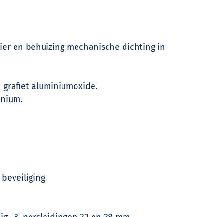
ier en behuizing mechanische dichting in
 grafiet aluminiumoxide.
inium.
beveiliging.
ig- & persleidingen 32 en 38 mm.