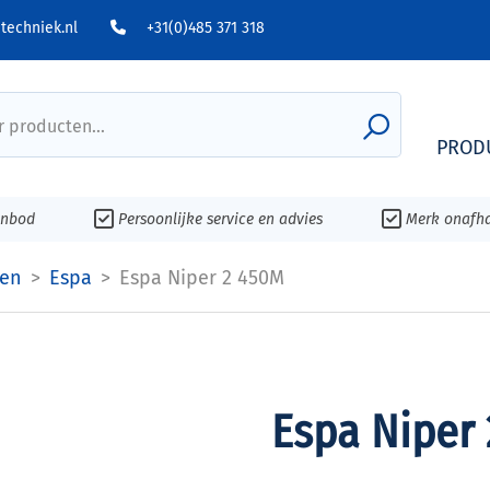
echniek.nl
+31(0)485 371 318
 producten...
PROD
anbod
Persoonlijke service en advies
Merk onafha
en
Espa
Espa Niper 2 450M
Espa Niper