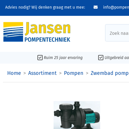
Advies nodig? Wij denken graag met u mee:
info@pompent
Zoek naar
Ruim 25 jaar ervaring
Uitgebreid a
Home
Assortiment
Pompen
Zwembad pomp