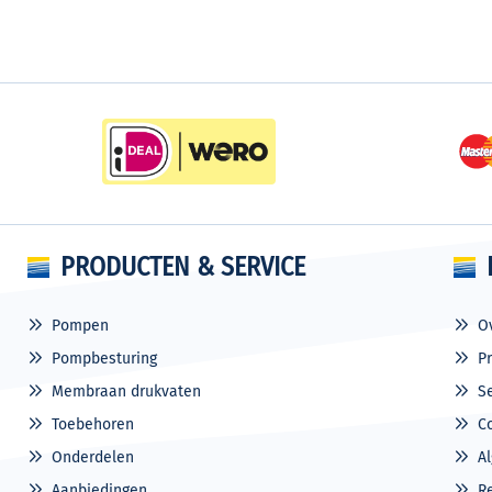
PRODUCTEN & SERVICE
Pompen
O
Pompbesturing
P
Membraan drukvaten
S
Toebehoren
C
Onderdelen
A
Aanbiedingen
R