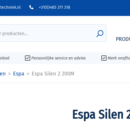
echniek.nl
+31(0)485 371 318
 producten...
PROD
anbod
Persoonlijke service en advies
Merk onafha
en
Espa
Espa Silen 2 200M
Espa Silen 