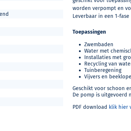
geschikt voor toepassi
worden verpompt en voor
gend
Leverbaar in een 1-fase 
Toepassingen
Zwembaden
Water met chemisc
Installaties met gr
Recycling van wate
Tuinberegening
Vijvers en beeklop
Geschikt voor schoon en 
De pomp is uitgevoerd 
PDF download
klik hier