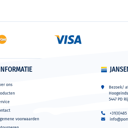
INFORMATIE
JANSE
ver ons
Bezoek/ af
roducten
Hoogeinds
5447 PD Ri
ervice
ontact
+31(0)485 
lgemene voorwaarden
info@pom
etourneren