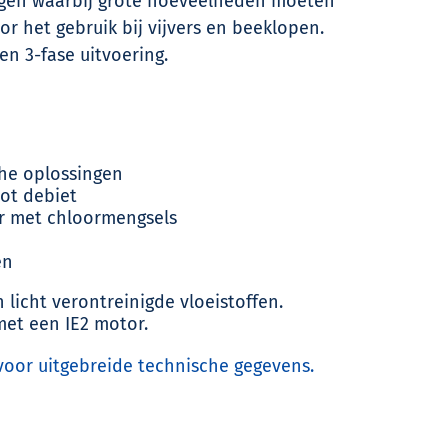
ngen waarbij grote hoeveelheden moeten
 het gebruik bij vijvers en beeklopen.
en 3-fase uitvoering.
he oplossingen
oot debiet
r met chloormengsels
en
licht verontreinigde vloeistoffen.
met een IE2 motor.
 voor uitgebreide technische gegevens.